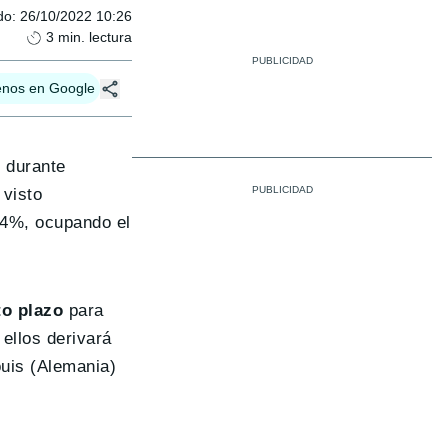
do
:
26/10/2022 10:26
3
min. lectura
enos en Google
o durante
 visto
44%, ocupando el
to plazo
para
ellos derivará
ouis (Alemania)