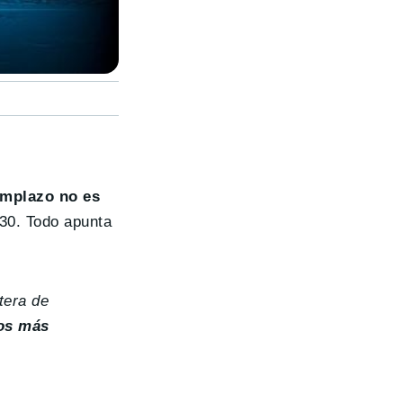
emplazo no es
030. Todo apunta
tera de
os más