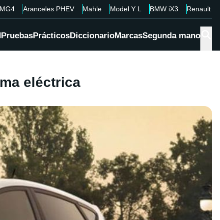
MG4
Aranceles PHEV
Mahle
Model Y L
BMW iX3
Renault 4
d
Pruebas
Prácticos
Diccionario
Marcas
Segunda mano
ama eléctrica