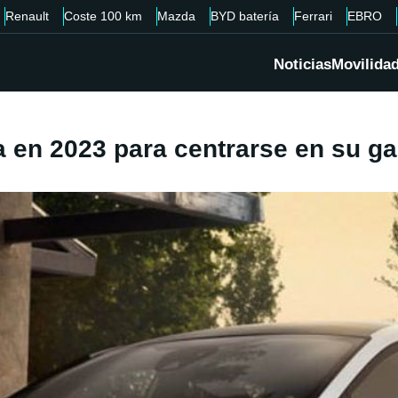
Renault
Coste 100 km
Mazda
BYD batería
Ferrari
EBRO
Noticias
Movilida
ta en 2023 para centrarse en su g