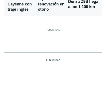
Denza Z9S llega
Cayenne con
renovación en
a los 1.100 km
traje inglés
otoño