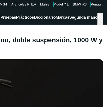
MG4
Aranceles PHEV
Mahle
Model Y L
BMW iX3
Renault 4
d
Pruebas
Prácticos
Diccionario
Marcas
Segunda mano
ono, doble suspensión, 1000 W y