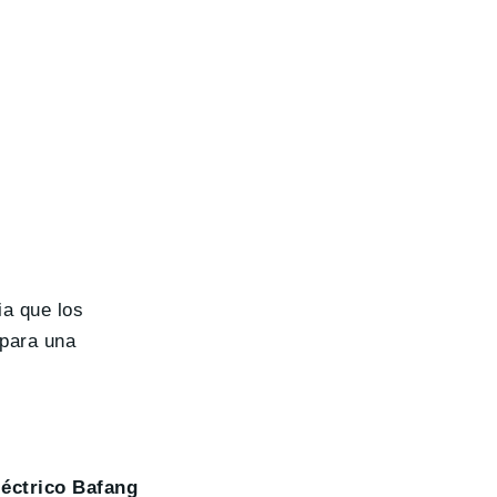
ia que los
 para una
léctrico Bafang