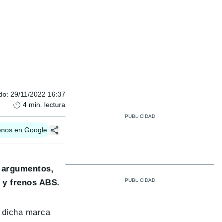
do
:
29/11/2022 16:37
4
min. lectura
enos en Google
s argumentos,
 y frenos ABS.
e dicha marca