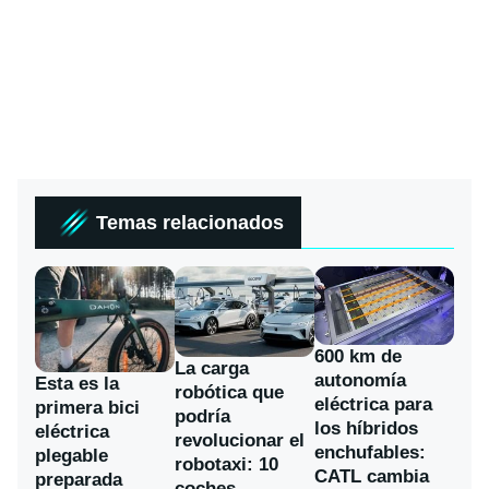
Temas relacionados
600 km de
La carga
autonomía
Esta es la
robótica que
eléctrica para
primera bici
podría
los híbridos
eléctrica
revolucionar el
enchufables:
plegable
robotaxi: 10
CATL cambia
preparada
coches