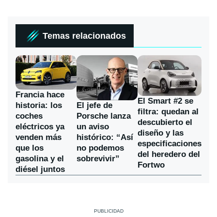
Temas relacionados
Francia hace
El Smart #2 se
historia: los
El jefe de
filtra: quedan al
coches
Porsche lanza
descubierto el
eléctricos ya
un aviso
diseño y las
venden más
histórico: “Así
especificaciones
que los
no podemos
del heredero del
gasolina y el
sobrevivir”
Fortwo
diésel juntos