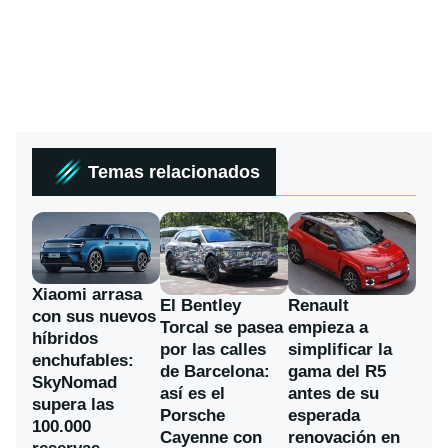
Temas relacionados
Xiaomi arrasa
El Bentley
Renault
con sus nuevos
Torcal se pasea
empieza a
híbridos
por las calles
simplificar la
enchufables:
de Barcelona:
gama del R5
SkyNomad
así es el
antes de su
supera las
Porsche
esperada
100.000
Cayenne con
renovación en