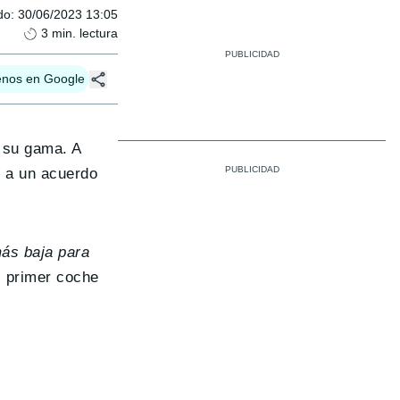
do
:
30/06/2023 13:05
3
min. lectura
enos en Google
e su gama. A
ó a un acuerdo
más baja para
l primer coche