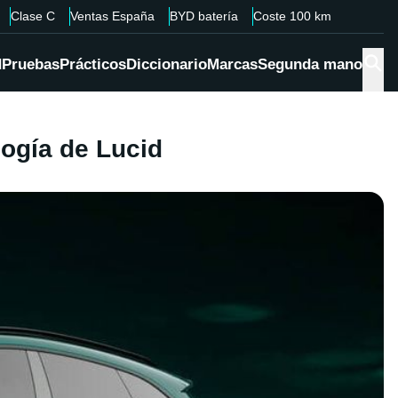
Clase C
Ventas España
BYD batería
Coste 100 km
d
Pruebas
Prácticos
Diccionario
Marcas
Segunda mano
logía de Lucid