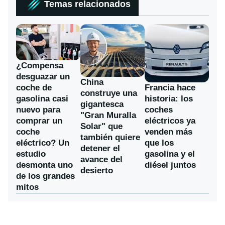
Temas relacionados
¿Compensa
desguazar un
China
coche de
Francia hace
construye una
gasolina casi
historia: los
gigantesca
nuevo para
coches
"Gran Muralla
comprar un
eléctricos ya
Solar" que
coche
venden más
también quiere
eléctrico? Un
que los
detener el
estudio
gasolina y el
avance del
desmonta uno
diésel juntos
desierto
de los grandes
mitos