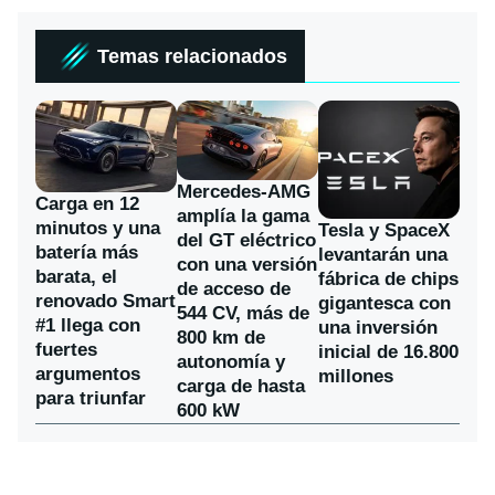
Temas relacionados
Mercedes-AMG
Carga en 12
amplía la gama
minutos y una
Tesla y SpaceX
del GT eléctrico
batería más
levantarán una
con una versión
barata, el
fábrica de chips
de acceso de
renovado Smart
gigantesca con
544 CV, más de
#1 llega con
una inversión
800 km de
fuertes
inicial de 16.800
autonomía y
argumentos
millones
carga de hasta
para triunfar
600 kW