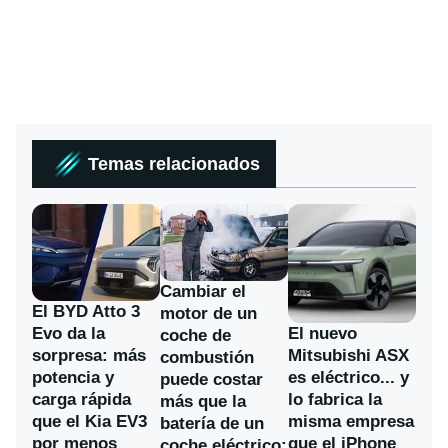
Temas relacionados
Cambiar el
El BYD Atto 3
motor de un
Evo da la
El nuevo
coche de
sorpresa: más
Mitsubishi ASX
combustión
potencia y
es eléctrico... y
puede costar
carga rápida
lo fabrica la
más que la
que el Kia EV3
misma empresa
batería de un
por menos
que el iPhone
coche eléctrico: