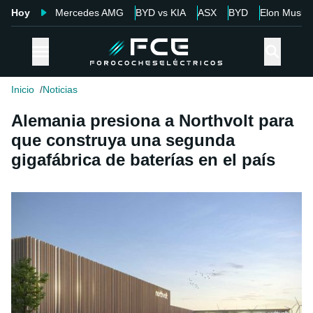
Hoy
Mercedes AMG
BYD vs KIA
ASX
BYD
Elon Musk
Inicio
Noticias
Alemania presiona a Northvolt para
que construya una segunda
gigafábrica de baterías en el país