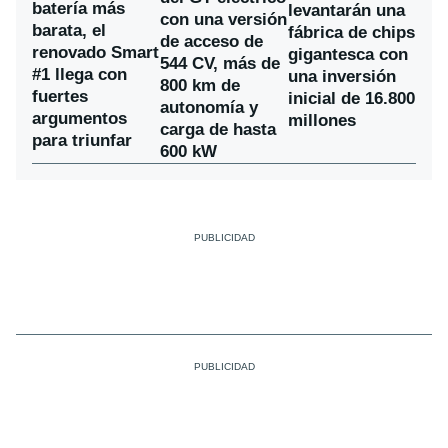
batería más
levantarán una
con una versión
barata, el
fábrica de chips
de acceso de
renovado Smart
gigantesca con
544 CV, más de
#1 llega con
una inversión
800 km de
fuertes
inicial de 16.800
autonomía y
argumentos
millones
carga de hasta
para triunfar
600 kW