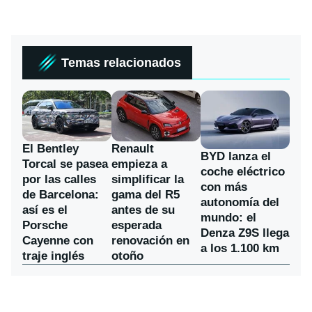
Temas relacionados
El Bentley
Renault
BYD lanza el
Torcal se pasea
empieza a
coche eléctrico
por las calles
simplificar la
con más
de Barcelona:
gama del R5
autonomía del
así es el
antes de su
mundo: el
Porsche
esperada
Denza Z9S llega
Cayenne con
renovación en
a los 1.100 km
traje inglés
otoño