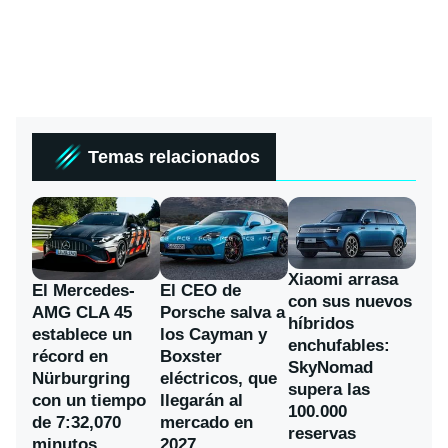
Temas relacionados
Xiaomi arrasa
El Mercedes-
El CEO de
con sus nuevos
AMG CLA 45
Porsche salva a
híbridos
establece un
los Cayman y
enchufables:
récord en
Boxster
SkyNomad
Nürburgring
eléctricos, que
supera las
con un tiempo
llegarán al
100.000
de 7:32,070
mercado en
reservas
minutos
2027