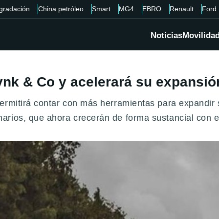
gradación
China petróleo
Smart
MG4
EBRO
Renault
Ford
Noticias
Movilida
Lynk & Co y acelerará su expansi
permitirá contar con más herramientas para expandi
arios, que ahora crecerán de forma sustancial con e