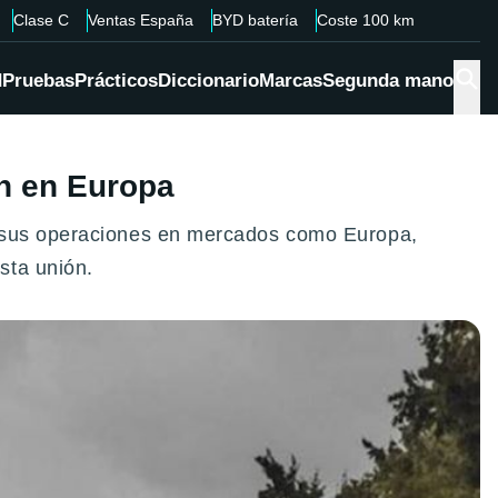
Clase C
Ventas España
BYD batería
Coste 100 km
d
Pruebas
Prácticos
Diccionario
Marcas
Segunda mano
ón en Europa
r sus operaciones en mercados como Europa,
sta unión.