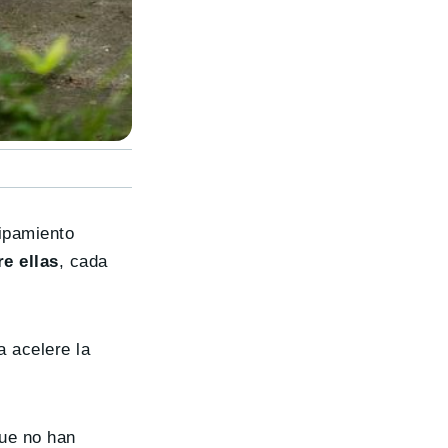
uipamiento
e ellas
, cada
a acelere la
que no han