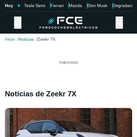
Hoy
Tesla Semi
Ferrari
Mazda
Elon Musk
Degradació
Inicio
Noticias
Zeekr 7X
Noticias de Zeekr 7X