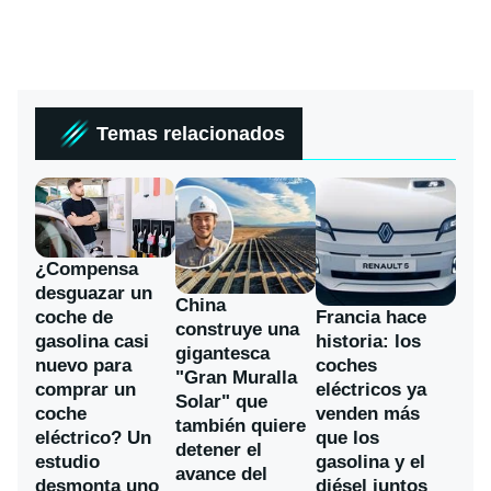
Temas relacionados
¿Compensa
desguazar un
China
coche de
Francia hace
construye una
gasolina casi
historia: los
gigantesca
nuevo para
coches
"Gran Muralla
comprar un
eléctricos ya
Solar" que
coche
venden más
también quiere
eléctrico? Un
que los
detener el
estudio
gasolina y el
avance del
desmonta uno
diésel juntos