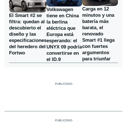
Carga en 12
Volkswagen
minutos y una
El Smart #2 se
tiene en China
batería más
filtra: quedan al
la berlina
barata, el
descubierto el
eléctrica que
renovado
diseño y las
Europa está
Smart #1 llega
especificaciones
esperando: el
con fuertes
del heredero del
UNYX 09 podría
argumentos
Fortwo
convertirse en
para triunfar
el ID.9