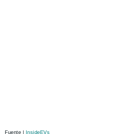
Fuente |
InsideEVs