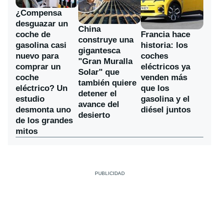
¿Compensa
desguazar un
China
coche de
Francia hace
construye una
gasolina casi
historia: los
gigantesca
nuevo para
coches
"Gran Muralla
comprar un
eléctricos ya
Solar" que
coche
venden más
también quiere
eléctrico? Un
que los
detener el
estudio
gasolina y el
avance del
desmonta uno
diésel juntos
desierto
de los grandes
mitos