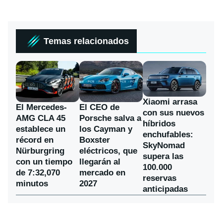
Temas relacionados
Xiaomi arrasa
El Mercedes-
El CEO de
con sus nuevos
AMG CLA 45
Porsche salva a
híbridos
establece un
los Cayman y
enchufables:
récord en
Boxster
SkyNomad
Nürburgring
eléctricos, que
supera las
con un tiempo
llegarán al
100.000
de 7:32,070
mercado en
reservas
minutos
2027
anticipadas