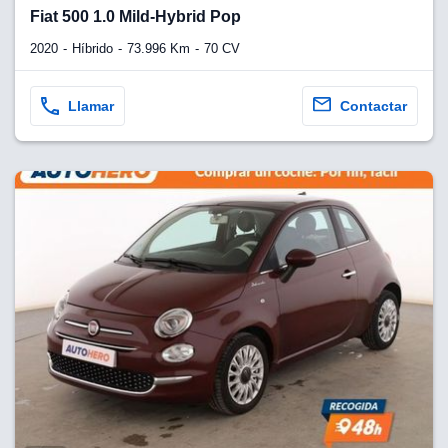
lquier
Fiat 500 1.0 Mild-Hybrid Pop
to pulsando
2020
Híbrido
73.996 Km
70 CV
n de cookies
disponible en
Llamar
Contactar
stra página
VAMENTE,
ecnologías
 cookies
o aceptar la
e cookies,
er a nuestro
ectricos.com.
 te
e que solo se
okies que
ias para
 navegación