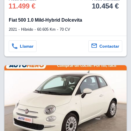
os para
11.499 €
10.454 €
anuncios
 perfiles
ad
Fiat 500 1.0 Mild-Hybrid Dolcevita
 utilizar
seleccionar la
2021
Híbrido
60.605 Km
70 CV
rsonalizada,
l para
el contenido,
Llamar
Contactar
s para la
 contenido
, medir el
e la
edir el
el contenido,
 público a
adísticas o a
 combinación
cedentes de
entes,
mejora de los
o de datos
 el objetivo
r el