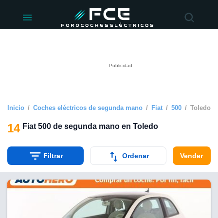
ivacidad
de
éctricos
lectricos.com)
rado por
 para
e la
ue se ofrece
d. Puedes
e sitio web
Inicio
Coches eléctricos de segunda mano
Fiat
500
Toledo
siguientes
14
Fiat 500 de segunda mano en Toledo
okies y
 forma
Filtrar
Ordenar
Vender
digital
a, basada en
n recogida
kies o
imilares, nos