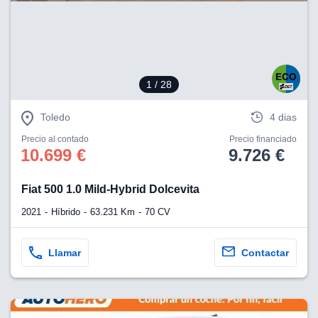
eb, pero no se
okies para
omportamiento
ar publicidad
ersonalizado,
drás
1
/ 28
licidad
rsonalizada.
zar la
Toledo
4 dias
e cookies y
stro sitio
Precio al contado
Precio financiado
10.699 €
9.726 €
 de este
do el botón
Fiat 500 1.0 Mild-Hybrid Dolcevita
ntimiento,
2021
Híbrido
63.231 Km
70 CV
estros socios
ies,
es únicos o
Llamar
Contactar
imilares para
cceder y
os personales
a en este
s direcciones