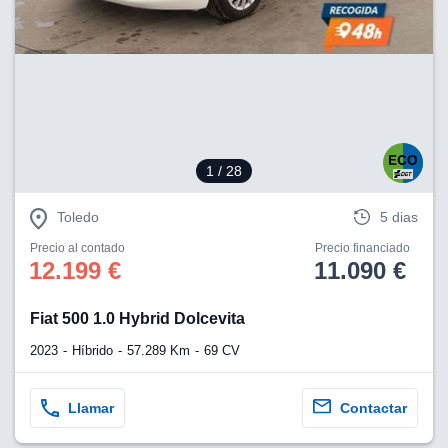
lización
ecisa e
n mediante
spositivos,
contenido
os, medición
 y contenido,
1
/ 28
 de audiencia
e servicios.
Toledo
5 dias
 1199 socios
Precio al contado
Precio financiado
12.199 €
11.090 €
Fiat 500 1.0 Hybrid Dolcevita
2023
Híbrido
57.289 Km
69 CV
Llamar
Contactar