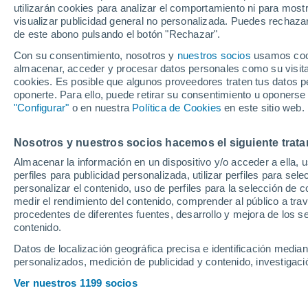
utilizarán cookies para analizar el comportamiento ni para most
visualizar publicidad general no personalizada. Puedes rechazar
de este abono pulsando el botón "Rechazar".
Ubicación
Con su consentimiento, nosotros y
nuestros socios
usamos cooki
almacenar, acceder y procesar datos personales como su visita e
Población o CP
Provincia
Pontevedra
cookies. Es posible que algunos proveedores traten tus datos pe
oponerte. Para ello, puede retirar su consentimiento u oponerse
Precio al contado
"Configurar"
o en nuestra
Política de Cookies
en este sitio web.
44.500 €
Radio
Nosotros y nuestros socios hacemos el siguiente trata
Nissan Ariya
Almacenar la información en un dispositivo y/o acceder a ella, 
22KW CHAR 2
perfiles para publicidad personalizada, utilizar perfiles para sele
Todo el país
personalizar el contenido, uso de perfiles para la selección de c
2026
Eléctrico
medir el rendimiento del contenido, comprender al público a tra
Solo anuncios de Península y
procedentes de diferentes fuentes, desarrollo y mejora de los se
Baleares
contenido.
Datos de localización geográfica precisa e identificación mediant
personalizados, medición de publicidad y contenido, investigació
Nuevos en stock
Ver nuestros 1199 socios