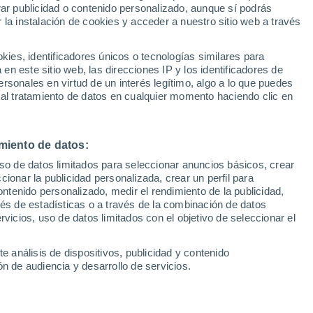
rar publicidad o contenido personalizado, aunque sí podrás
 la instalación de cookies y acceder a nuestro sitio web a través
1
/ 21
1
/ 34
es, identificadores únicos o tecnologías similares para
n este sitio web, las direcciones IP y los identificadores de
2 horas
Pontevedra
rsonales en virtud de un interés legítimo, algo a lo que puedes
 al tratamiento de datos en cualquier momento haciendo clic en
Precio financiado
Precio al contado
Precio 
41.204 €
44.990 €
41.9
miento de datos:
 BEV 91KWH EVOLVE
Nissan Ariya BEV 91KWH E-
uso de datos limitados para seleccionar anuncios básicos, crear
42 5P
ADVANCE 22KW CHAR 306 5
ccionar la publicidad personalizada, crear un perfil para
ontenido personalizado, medir el rendimiento de la publicidad,
390 Km
242 CV
2026
Eléctrico
49 Km
306 CV
vés de estadísticas o a través de la combinación de datos
rvicios, uso de datos limitados con el objetivo de seleccionar el
Contactar
Con
e análisis de dispositivos, publicidad y contenido
n de audiencia y desarrollo de servicios.