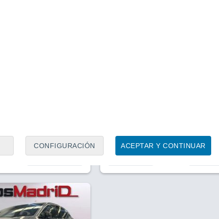
1
/ 34
1
/ 8
1 mes
Santander (Cantabria)
Precio al contado
Precio 
49.765 €
48.2
50.965 €
5p 87 kWh 4x2 Evolve
Nissan Ariya 5p 87 kWh 4x2 E
Pack Sp
CAR.22KW
10 Km
242 CV
2026
Eléctrico
242 CV
CONFIGURACIÓN
ACEPTAR Y CONTINUAR
Contactar
Llamar
Con