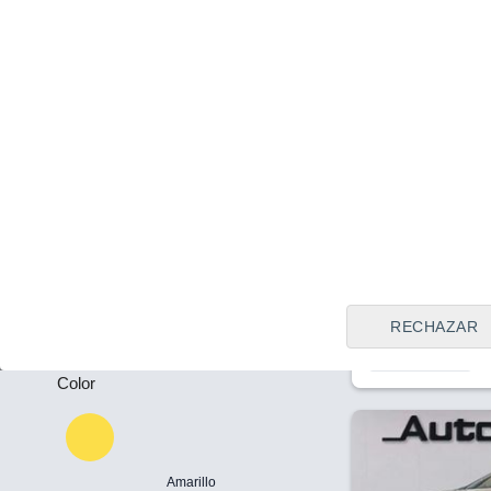
Tipo de vendedor
Todos
Lugo
Plazas
Precio
49.000 €
-
Nissan Ariya 
Puertas
CAR. 22kW + 
2025
Eléctrico
-
RECHAZAR
Llamar
Color
Amarillo