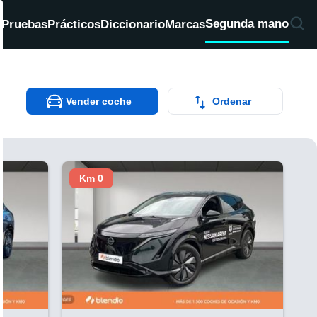
Segunda mano
d
Pruebas
Prácticos
Diccionario
Marcas
Vender coche
Ordenar
Km 0
V