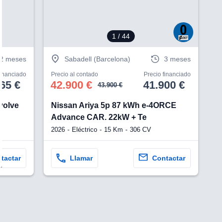
1
/ 44
2 meses
Sabadell (Barcelona)
3 meses
financiado
Precio al contado
Precio financiado
65 €
42.900 €
41.900 €
43.900 €
volve
Nissan Ariya 5p 87 kWh e-4ORCE
Advance CAR. 22kW + Te
2026
Eléctrico
15 Km
306 CV
tactar
Llamar
Contactar