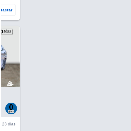
tactar
V
23 dias