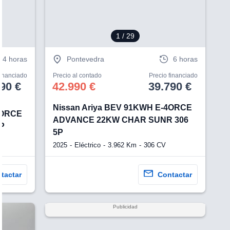
1
/ 29
4 horas
Pontevedra
6 horas
financiado
Precio al contado
Precio financiado
90 €
42.990 €
39.790 €
Nissan Ariya BEV 91KWH E-4ORCE
4ORCE
ADVANCE 22KW CHAR SUNR 306
P
5P
2025
Eléctrico
3.962 Km
306 CV
tactar
Contactar