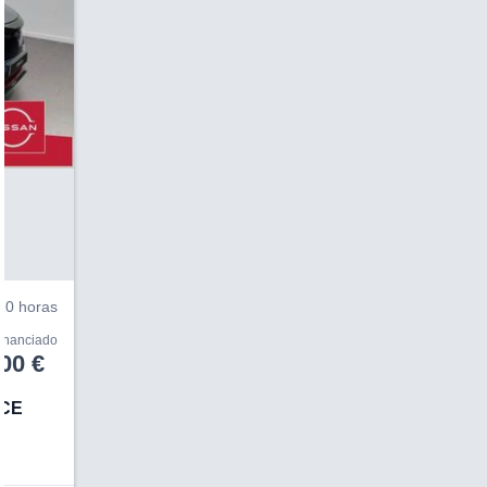
V
10 horas
financiado
00 €
RCE