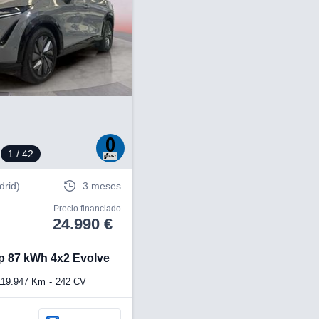
1
/ 42
drid)
3 meses
Precio financiado
24.990 €
5p 87 kWh 4x2 Evolve
119.947 Km
242 CV