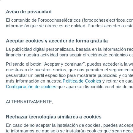
Aviso de privacidad
El contenido de Forococheseléctricos (forococheselectricos.com
información que se ofrece es de calidad. Puedes acceder a este
Inicio
Coches eléctricos de segunda mano
Nissan
Ariya
Aceptar cookies y acceder de forma gratuita
11
Nissan Ariya de segund
La publicidad digital personalizada, basada en la información r
financiar nuestra actividad para seguir ofreciéndote contenido c
Pulsando el botón "Aceptar y continuar", puedes acceder a la w
nuestras o de nuestros socios, que nos permiten el seguimiento
Guardar búsqueda
Km 0
desarrollar un perfil específico para mostrarte publicidad y co
más información en nuestra
Política de Cookies
y retirar en cu
Configuración de cookies
que aparece disponible en el pie de n
Marca
Nissan
ALTERNATIVAMENTE,
Modelo
Rechazar tecnologías similares a cookies
En caso de no aceptar la instalación de cookies, puedes accede
Ariya
te informamos de que solo se instalarán cookies que sean necesa