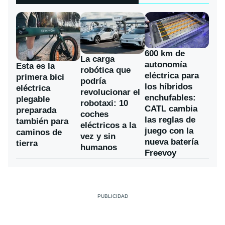
600 km de
La carga
autonomía
Esta es la
robótica que
eléctrica para
primera bici
podría
los híbridos
eléctrica
revolucionar el
enchufables:
plegable
robotaxi: 10
CATL cambia
preparada
coches
las reglas de
también para
eléctricos a la
juego con la
caminos de
vez y sin
nueva batería
tierra
humanos
Freevoy