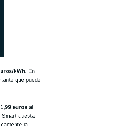
euros/kWh
. En
rtante que puede
e
1,99 euros al
d Smart cuesta
ticamente la