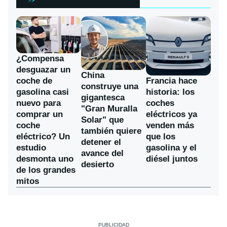
¿Compensa
desguazar un
China
coche de
Francia hace
construye una
gasolina casi
historia: los
gigantesca
nuevo para
coches
"Gran Muralla
comprar un
eléctricos ya
Solar" que
coche
venden más
también quiere
eléctrico? Un
que los
detener el
estudio
gasolina y el
avance del
desmonta uno
diésel juntos
desierto
de los grandes
mitos