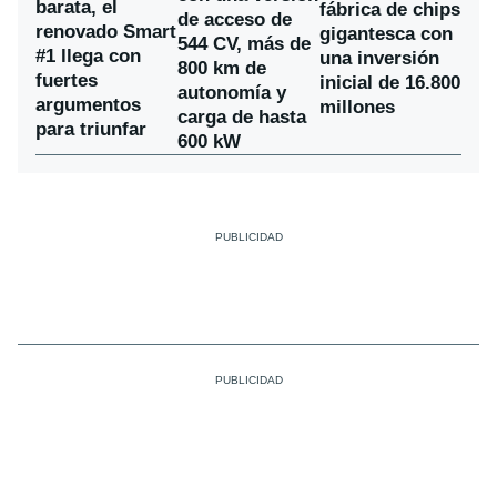
barata, el
fábrica de chips
de acceso de
renovado Smart
gigantesca con
544 CV, más de
#1 llega con
una inversión
800 km de
fuertes
inicial de 16.800
autonomía y
argumentos
millones
carga de hasta
para triunfar
600 kW