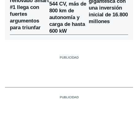
renovado Smart
gigantesca con
544 CV, más de
#1 llega con
una inversión
800 km de
fuertes
inicial de 16.800
autonomía y
argumentos
millones
carga de hasta
para triunfar
600 kW