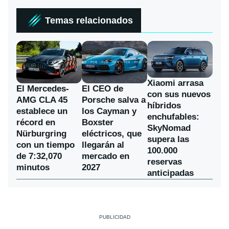
Temas relacionados
Xiaomi arrasa
El Mercedes-
El CEO de
con sus nuevos
AMG CLA 45
Porsche salva a
híbridos
establece un
los Cayman y
enchufables:
récord en
Boxster
SkyNomad
Nürburgring
eléctricos, que
supera las
con un tiempo
llegarán al
100.000
de 7:32,070
mercado en
reservas
minutos
2027
anticipadas