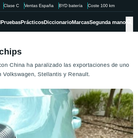
Clase C
Ventas España
BYD batería
Coste 100 km
d
Pruebas
Prácticos
Diccionario
Marcas
Segunda mano
 chips
con China ha paralizado las exportaciones de uno
 Volkswagen, Stellantis y Renault.