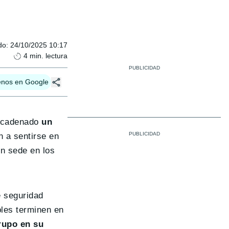
do
:
24/10/2025 10:17
4
min. lectura
enos en Google
encadenado
un
n a sentirse en
on sede en los
e seguridad
bles terminen en
rupo en su