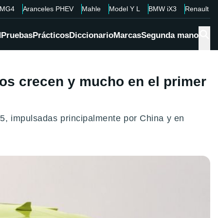
MG4
Aranceles PHEV
Mahle
Model Y L
BMW iX3
Renault 4
d
Pruebas
Prácticos
Diccionario
Marcas
Segunda mano
os crecen y mucho en el primer
5, impulsadas principalmente por China y en