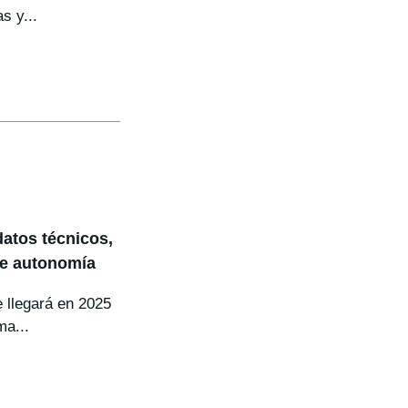
s y...
atos técnicos,
de autonomía
e llegará en 2025
ma...