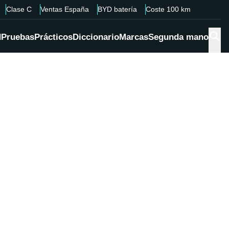
Clase C
Ventas España
BYD batería
Coste 100 km
d
Pruebas
Prácticos
Diccionario
Marcas
Segunda mano