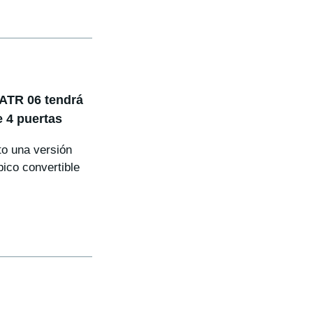
VATR 06 tendrá
e 4 puertas
to una versión
pico convertible