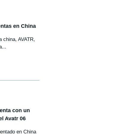
entas en China
a china, AVATR,
...
uenta con un
el Avatr 06
esentado en China