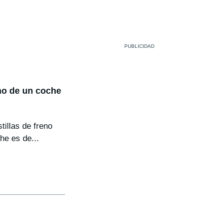
eno de un coche
illas de freno
he es de...