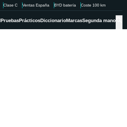
Clase C
Ventas España
BYD batería
Coste 100 km
d
Pruebas
Prácticos
Diccionario
Marcas
Segunda mano