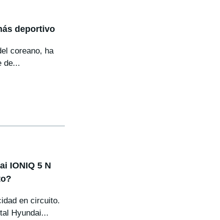
más deportivo
del coreano, ha
 de...
ai IONIQ 5 N
to?
dad en circuito.
tal Hyundai...