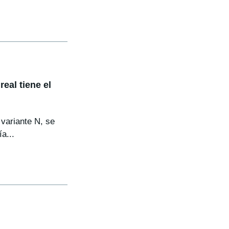
eal tiene el
 variante N, se
a...