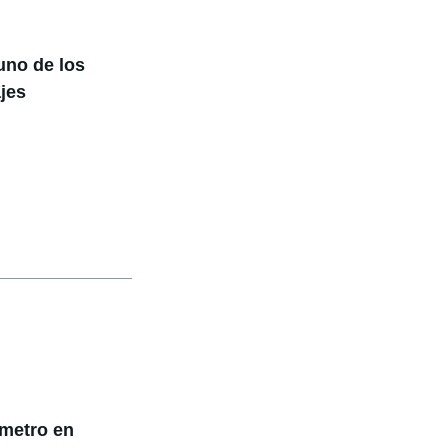
uno de los
ajes
ómetro en