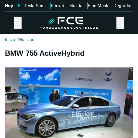
Hoy
Tesla Semi
Ferrari
Mazda
Elon Musk
Degradació
Inicio
Noticias
BMW 755 ActiveHybrid