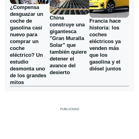
¿Compensa
desguazar un
China
coche de
Francia hace
construye una
gasolina casi
historia: los
gigantesca
nuevo para
coches
"Gran Muralla
comprar un
eléctricos ya
Solar" que
coche
venden más
también quiere
eléctrico? Un
que los
detener el
estudio
gasolina y el
avance del
desmonta uno
diésel juntos
desierto
de los grandes
mitos