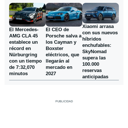
Xiaomi arrasa
El Mercedes-
El CEO de
con sus nuevos
AMG CLA 45
Porsche salva a
híbridos
establece un
los Cayman y
enchufables:
récord en
Boxster
SkyNomad
Nürburgring
eléctricos, que
supera las
con un tiempo
llegarán al
100.000
de 7:32,070
mercado en
reservas
minutos
2027
anticipadas