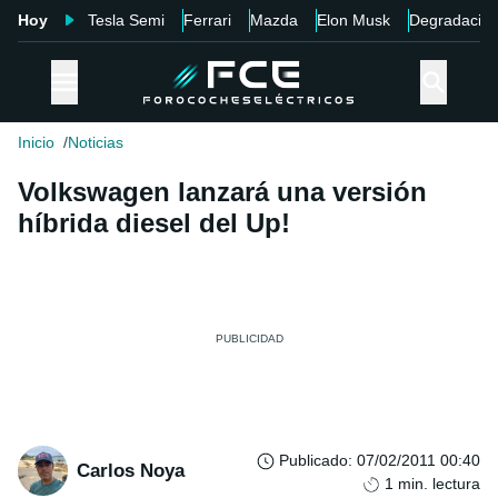
Hoy
Tesla Semi
Ferrari
Mazda
Elon Musk
Degradació
Inicio
Noticias
Volkswagen lanzará una versión
híbrida diesel del Up!
Publicado
:
07/02/2011 00:40
Carlos Noya
1
min. lectura