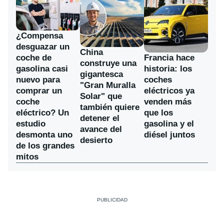
¿Compensa
desguazar un
China
coche de
Francia hace
construye una
gasolina casi
historia: los
gigantesca
nuevo para
coches
"Gran Muralla
comprar un
eléctricos ya
Solar" que
coche
venden más
también quiere
eléctrico? Un
que los
detener el
estudio
gasolina y el
avance del
desmonta uno
diésel juntos
desierto
de los grandes
mitos