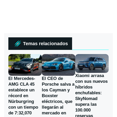
Temas relacionados
Xiaomi arrasa
El Mercedes-
El CEO de
con sus nuevos
AMG CLA 45
Porsche salva a
híbridos
establece un
los Cayman y
enchufables:
récord en
Boxster
SkyNomad
Nürburgring
eléctricos, que
supera las
con un tiempo
llegarán al
100.000
de 7:32,070
mercado en
reservas