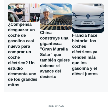
¿Compensa
desguazar un
China
coche de
Francia hace
construye una
gasolina casi
historia: los
gigantesca
nuevo para
coches
"Gran Muralla
comprar un
eléctricos ya
Solar" que
coche
venden más
también quiere
eléctrico? Un
que los
detener el
estudio
gasolina y el
avance del
desmonta uno
diésel juntos
desierto
de los grandes
mitos