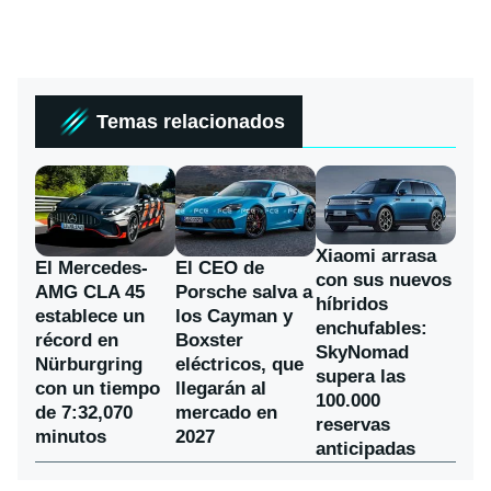
Temas relacionados
Xiaomi arrasa
El Mercedes-
El CEO de
con sus nuevos
AMG CLA 45
Porsche salva a
híbridos
establece un
los Cayman y
enchufables:
récord en
Boxster
SkyNomad
Nürburgring
eléctricos, que
supera las
con un tiempo
llegarán al
100.000
de 7:32,070
mercado en
reservas
minutos
2027
anticipadas