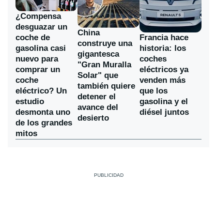
¿Compensa
desguazar un
China
coche de
Francia hace
construye una
gasolina casi
historia: los
gigantesca
nuevo para
coches
"Gran Muralla
comprar un
eléctricos ya
Solar" que
coche
venden más
también quiere
eléctrico? Un
que los
detener el
estudio
gasolina y el
avance del
desmonta uno
diésel juntos
desierto
de los grandes
mitos