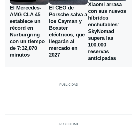
Xiaomi arrasa
El Mercedes-
El CEO de
con sus nuevos
AMG CLA 45
Porsche salva a
híbridos
establece un
los Cayman y
enchufables:
récord en
Boxster
SkyNomad
Nürburgring
eléctricos, que
supera las
con un tiempo
llegarán al
100.000
de 7:32,070
mercado en
reservas
minutos
2027
anticipadas