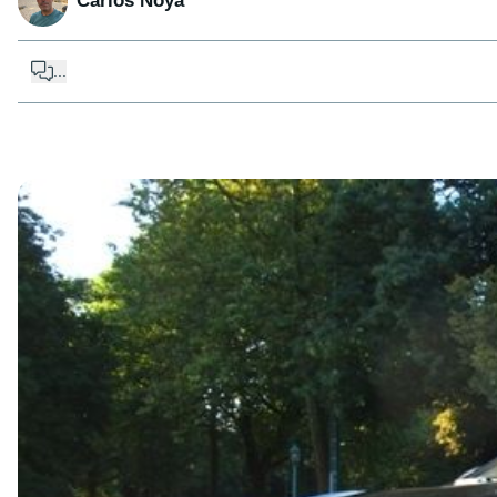
Carlos Noya
...