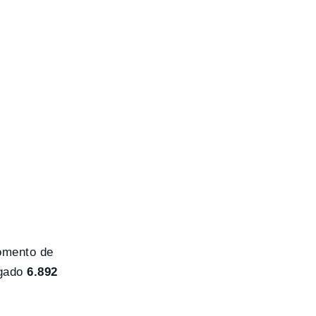
omento de
egado
6.892