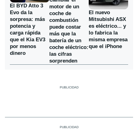
El BYD Atto 3
motor de un
Evo da la
El nuevo
coche de
sorpresa: más
Mitsubishi ASX
combustión
potencia y
es eléctrico... y
puede costar
carga rápida
lo fabrica la
más que la
que el Kia EV3
misma empresa
batería de un
por menos
que el iPhone
coche eléctrico:
dinero
las cifras
sorprenden