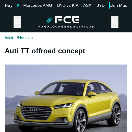
Hoy
Mercedes AMG
BYD vs KIA
ASX
BYD
Elon Musk
Inicio
Noticias
Auti TT offroad concept