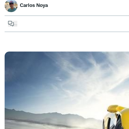
Carlos Noya
...