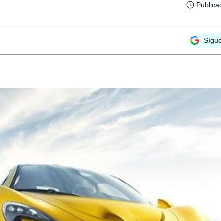
Publica
Sígu