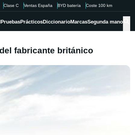
Clase C
Ventas España
BYD batería
Coste 100 km
d
Pruebas
Prácticos
Diccionario
Marcas
Segunda mano
el fabricante británico