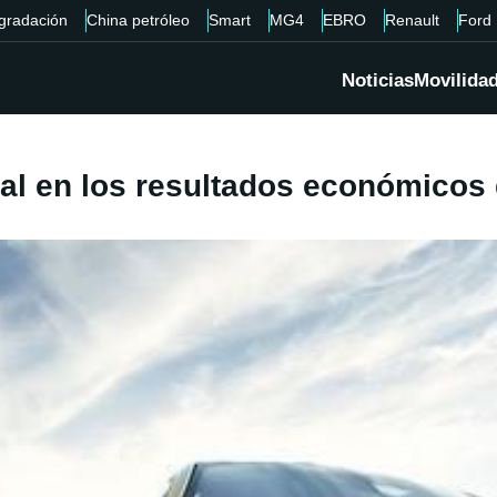
gradación
China petróleo
Smart
MG4
EBRO
Renault
Ford
Noticias
Movilida
l en los resultados económicos d