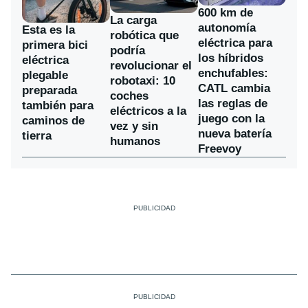
600 km de
La carga
autonomía
Esta es la
robótica que
eléctrica para
primera bici
podría
los híbridos
eléctrica
revolucionar el
enchufables:
plegable
robotaxi: 10
CATL cambia
preparada
coches
las reglas de
también para
eléctricos a la
juego con la
caminos de
vez y sin
nueva batería
tierra
humanos
Freevoy