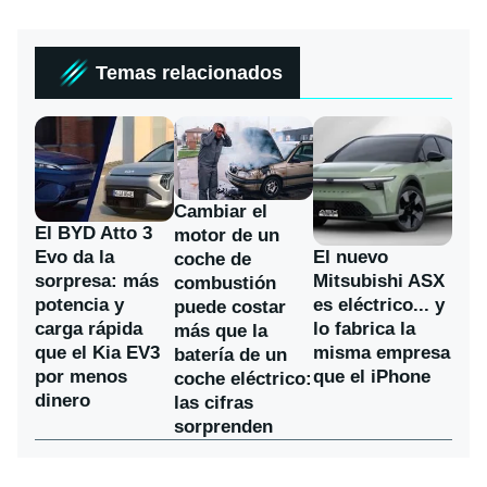
Temas relacionados
Cambiar el
El BYD Atto 3
motor de un
Evo da la
El nuevo
coche de
sorpresa: más
Mitsubishi ASX
combustión
potencia y
es eléctrico... y
puede costar
carga rápida
lo fabrica la
más que la
que el Kia EV3
misma empresa
batería de un
por menos
que el iPhone
coche eléctrico:
dinero
las cifras
sorprenden