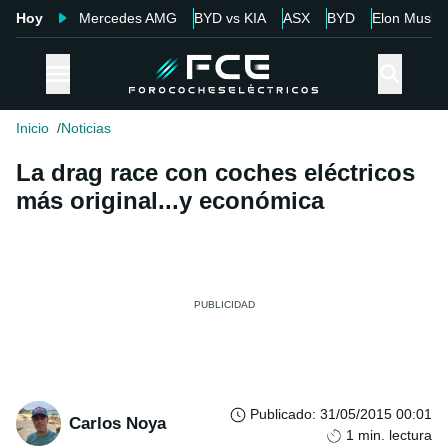
Hoy
Mercedes AMG
BYD vs KIA
ASX
BYD
Elon Musk
Inicio
Noticias
La drag race con coches eléctricos
más original...y económica
Publicado
:
31/05/2015 00:01
Carlos Noya
1
min. lectura