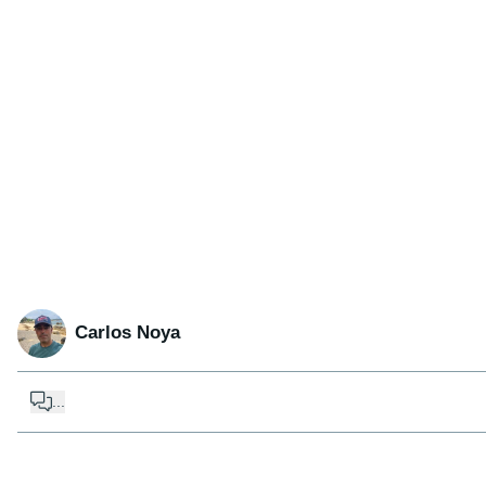
Carlos Noya
...