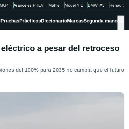
MG4
Aranceles PHEV
Mahle
Model Y L
BMW iX3
Renault 4
d
Pruebas
Prácticos
Diccionario
Marcas
Segunda mano
 eléctrico a pesar del retroceso
isiones del 100% para 2035 no cambia que el futuro