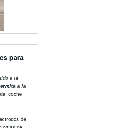
es para
ido a la
rmita a la
del coche
lectrodos de
ologías de