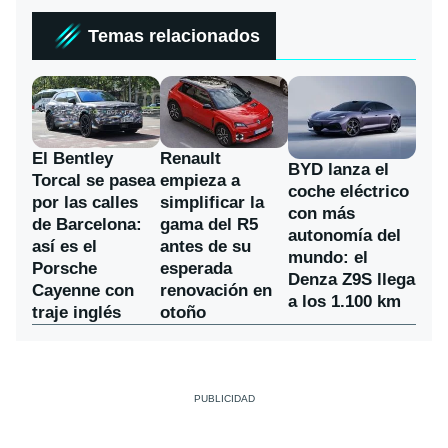
Temas relacionados
El Bentley
Renault
BYD lanza el
Torcal se pasea
empieza a
coche eléctrico
por las calles
simplificar la
con más
de Barcelona:
gama del R5
autonomía del
así es el
antes de su
mundo: el
Porsche
esperada
Denza Z9S llega
Cayenne con
renovación en
a los 1.100 km
traje inglés
otoño