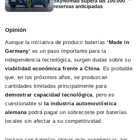
SkyNomad supera las 100.000
reservas anticipadas
Opin
ión
Aunque la iniciativa de producir baterías
‘Made in
Germany’
es un paso importante para la
independencia tecnológica, surgen dudas sobre su
viabilidad económica frente a China
. Es probable
que, en los próximos años, se produzcan
cantidades limitadas principalmente para
demostrar capacidad tecnológica
, pero es
cuestionable si
la industria automovilística
alemana
podrá pagar un sobrecoste por baterías
locales sin afectar a su competitividad.
Incluso con baterías chinas más económicas, los