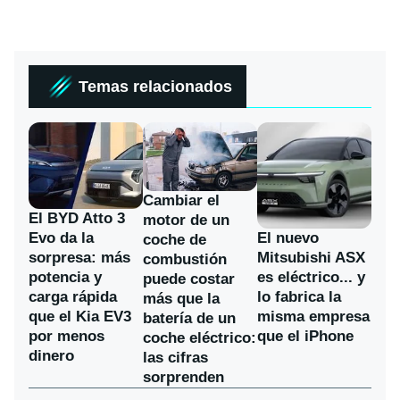
Temas relacionados
Cambiar el
El BYD Atto 3
motor de un
Evo da la
El nuevo
coche de
sorpresa: más
Mitsubishi ASX
combustión
potencia y
es eléctrico... y
puede costar
carga rápida
lo fabrica la
más que la
que el Kia EV3
misma empresa
batería de un
por menos
que el iPhone
coche eléctrico:
dinero
las cifras
sorprenden