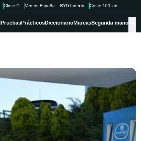
Clase C
Ventas España
BYD batería
Coste 100 km
d
Pruebas
Prácticos
Diccionario
Marcas
Segunda mano