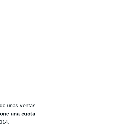
ido unas ventas
one una cuota
014.