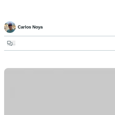
Carlos Noya
...